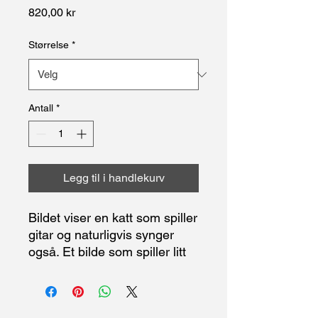
Pris
820,00 kr
Størrelse
*
Antall
*
Legg til i handlekurv
Bildet viser en katt som spiller
gitar og naturligvis synger
også. Et bilde som spiller litt
mer på humor enn de andre
bildene mine.
Den hvite kanten rundt måler