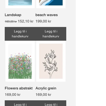
Landskap
beach waves
Vanlig pris
Salgspris
Pris
152,10 kr
199,00 kr
169,00 kr
Legg til i
Legg til i
handlekurv
handlekurv
Flowers abstrakt
Acrylic grein
Pris
Pris
169,00 kr
169,00 kr
Legg til i
Legg til i