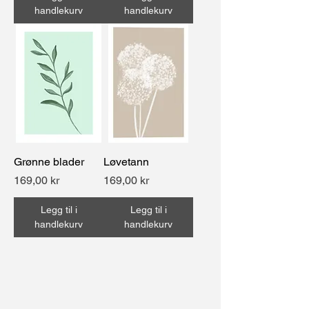
handlekurv
handlekurv
Grønne blader
Løvetann
Pris
Pris
169,00 kr
169,00 kr
Legg til i
Legg til i
handlekurv
handlekurv