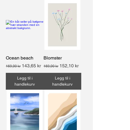
Ocean beach
Blomster
Vanlig pris
Salgspris
Vanlig pris
Salgspris
143,65 kr
152,10 kr
169,00 kr
169,00 kr
Legg til i
Legg til i
handlekurv
handlekurv