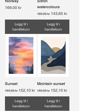
Norway
Sitron
watercolours
Pris
169,00 kr
Vanlig pris
Salgspris
143,65 kr
169,00 kr
Legg til i
Legg til i
handlekurv
handlekurv
Sunset
Mointain sunset
Vanlig pris
Salgspris
Vanlig pris
Salgspris
152,10 kr
152,10 kr
169,00 kr
169,00 kr
Legg til i
Legg til i
handlekurv
handlekurv