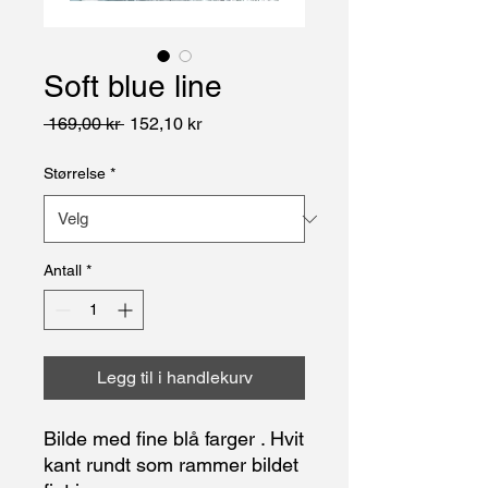
Soft blue line
Vanlig pris
Salgspris
 169,00 kr 
152,10 kr
Størrelse
*
Antall
*
Legg til i handlekurv
Bilde med fine blå farger . Hvit
kant rundt som rammer bildet