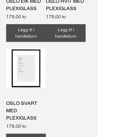
OSLO EIK MED
OSLO HVIT MED
PLEXIGLASS
PLEXIGLASS
Pris
Pris
179,00 kr
179,00 kr
Legg til i
Legg til i
handlekurv
handlekurv
OSLO SVART
MED
PLEXIGLASS
Pris
179,00 kr